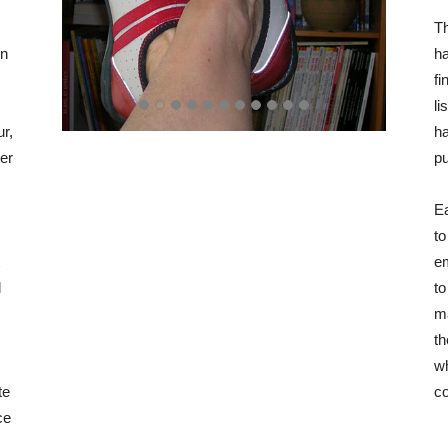
Jolaf
Th
on
ha
fi
li
ur,
ha
ter
pu
Ea
to
em
d
to
ma
th
wh
te
co
ce