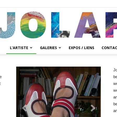
L’ARTISTE
GALERIES
EXPOS / LIENS
CONTA
Joanne
Jo
e
be
t
wo
Lafrance
wo
an
be
an